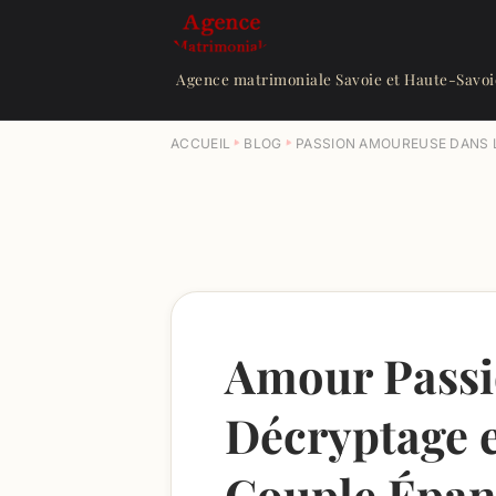
Agence matrimoniale Savoie et Haute-Savoi
ACCUEIL
BLOG
PASSION AMOUREUSE DANS 
Amour Passi
Décryptage e
Couple Épan