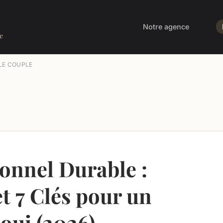
Notre agence
e
LE COUPLE
onnel Durable :
t 7 Clés pour un
oui (2026)