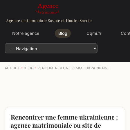
Agence matrimoniale Savoie et Haute-Savoie
Notre agence
Blog
Cqmi.fr
Cont
ACCUEIL
BLOG
RENCONTRER UNE FEMME UKRAINIENNE
Rencontrer une femme ukrainienne :
agence matrimoniale ou site de