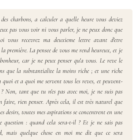
r des charbons, a calculer a quelle heure vous deviez
peux pas vous voir ni vous parler, je ne peux donc que
quoi vous recevrez ma deuxieme lettre avant d'etre
 la première. La pensee de vous me rend heureux, et je
onheur, car je ne peux penser qu'a vous. Le reve le
 que la substantialite la moins riche ; et une riche
a quoi et a quoi me servent tous les reves, et peuvent-
? Non, tant que tu n'es pas avec moi, je ne suis pas
faire, rien penser. Après cela, il est très naturel que
es desirs, toutes mes aspirations se concentrent en une
e question : quand cela sera-t-il ? Et je ne sais pas
d, mais quelque chose en moi me dit que ce sera