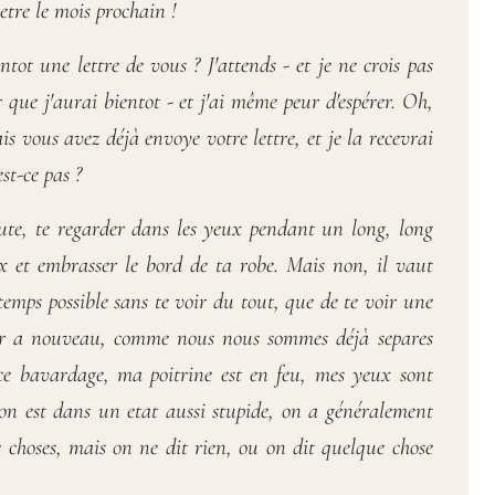
etre le mois prochain !
ntot une lettre de vous ? J'attends - et je ne crois pas
r que j'aurai bientot - et j'ai même peur d'espérer. Oh,
 vous avez déjà envoye votre lettre, et je la recevrai
st-ce pas ?
te, te regarder dans les yeux pendant un long, long
x et embrasser le bord de ta robe. Mais non, il vaut
temps possible sans te voir du tout, que de te voir une
er a nouveau, comme nous nous sommes déjà separes
ce bavardage, ma poitrine est en feu, mes yeux sont
on est dans un etat aussi stupide, on a généralement
 choses, mais on ne dit rien, ou on dit quelque chose