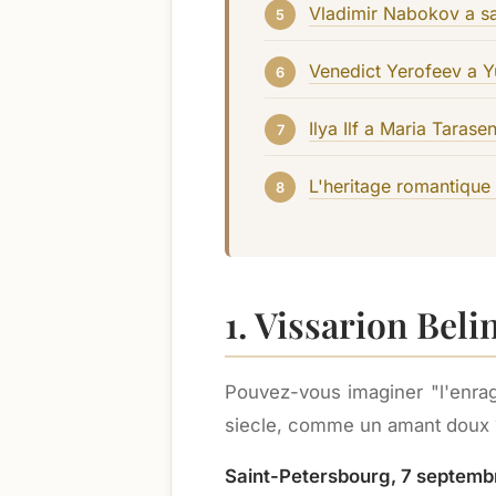
Vladimir Nabokov a s
Venedict Yerofeev a Y
Ilya Ilf a Maria Tarase
L'heritage romantique
1. Vissarion Bel
Pouvez-vous imaginer "l'enrage
siecle, comme un amant doux ? 
Saint-Petersbourg, 7 septemb