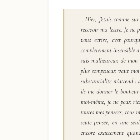
...Hier, j'etais comme su
recevoir ma lettre. Je ne 
vous ecrire, c'est pour
completement insensible a
suis malheureux de mon b
plus somptueux vaut moins
substantialite m'attend : 
ils me donner le bonheur 
moi-même, je ne peux rien 
toutes mes pensees, tous m
seule pensee, en une seul
encore exactement quan