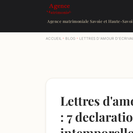
Agence matrimoniale Savoie et Haute-Savoi
ACCUEIL
BLOG
LETTRES D'AMOUR D'ECRIVA
Lettres d'am
: 7 declarati
intemporell