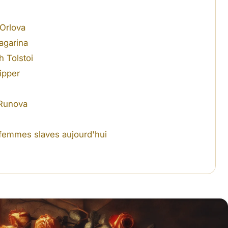
 Orlova
agarina
h Tolstoi
ipper
 Runova
 femmes slaves aujourd'hui