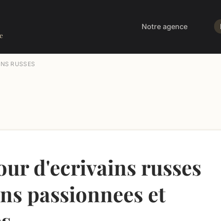
Notre agence
e
INS RUSSES
our d'ecrivains russes
ons passionnees et
es