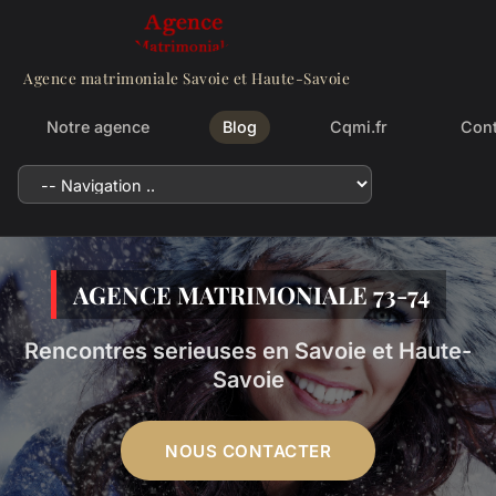
Agence matrimoniale Savoie et Haute-Savoie
Notre agence
Blog
Cqmi.fr
Cont
AGENCE
M
ATRIMONIALE 73-74
Rencontres serieuses en Savoie et Haute-
Savoie
NOUS CONTACTER