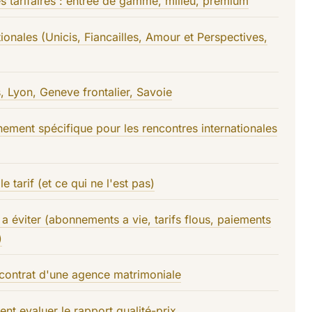
s tarifaires : entree de gamme, milieu, premium
ionales (Unicis, Fiancailles, Amour et Perspectives,
s, Lyon, Geneve frontalier, Savoie
nement spécifique pour les rencontres internationales
e tarif (et ce qui ne l'est pas)
 a éviter (abonnements a vie, tarifs flous, paiements
)
contrat d'une agence matrimoniale
ent evaluer le rapport qualité-prix