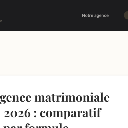
Notre agence
e
agence matrimoniale
 2026 : comparatif
t par formule