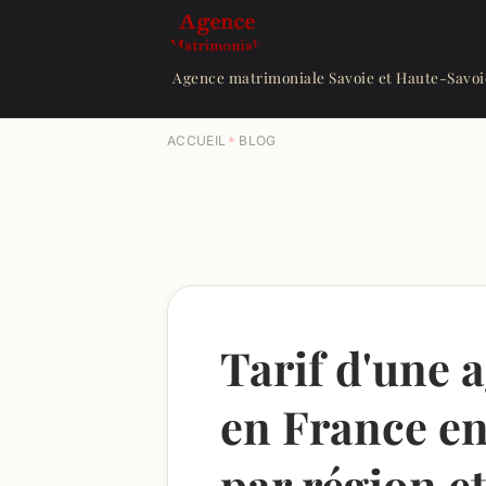
Agence matrimoniale Savoie et Haute-Savoi
ACCUEIL
BLOG
Tarif d'une 
en France en
par région e