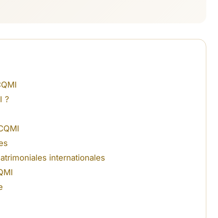
 CQMI
I ?
e CQMI
es
trimoniales internationales
CQMI
e