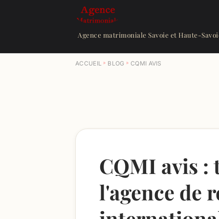
Agence matrimoniale Savoie et Haute-Savoi
ACCUEIL
BLOG
CQMI AVIS
CQMI avis : 
l'agence de 
internationa