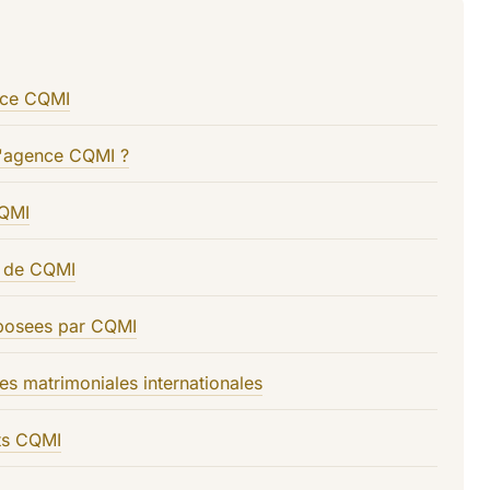
nce CQMI
'agence CQMI ?
CQMI
es de CQMI
oposees par CQMI
s matrimoniales internationales
ts CQMI