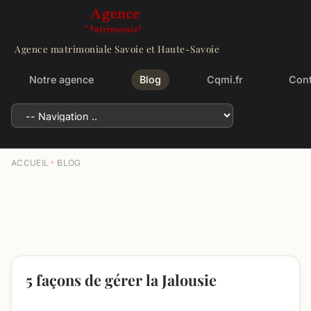
Agence matrimoniale Savoie et Haute-Savoie
Notre agence
Blog
Cqmi.fr
Cont
ACCUEIL
BLOG
5 façons de gérer la Jalousie