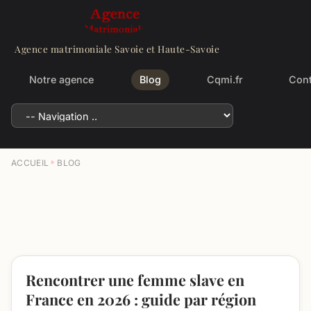
Agence matrimoniale Savoie et Haute-Savoie
Notre agence
Blog
Cqmi.fr
Cont
ACCUEIL
BLOG
Rencontrer une femme slave en
France en 2026 : guide par région