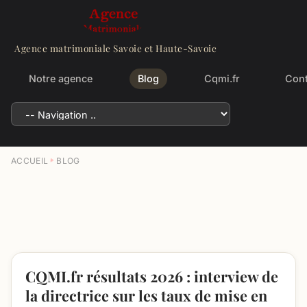
Agence matrimoniale Savoie et Haute-Savoie
Notre agence
Blog
Cqmi.fr
Cont
ACCUEIL
BLOG
CQMI.fr résultats 2026 : interview de
la directrice sur les taux de mise en