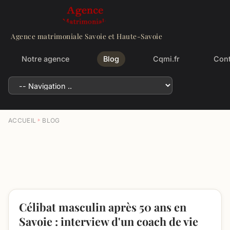
Agence matrimoniale Savoie et Haute-Savoie
Notre agence
Blog
Cqmi.fr
Cont
ACCUEIL
BLOG
Célibat masculin après 50 ans en
Savoie : interview d'un coach de vie