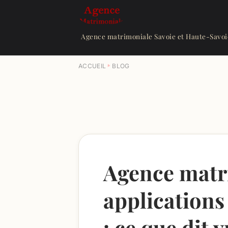
Agence matrimoniale Savoie et Haute-Savoi
ACCUEIL
BLOG
Agence matr
applications
: ce que dit 