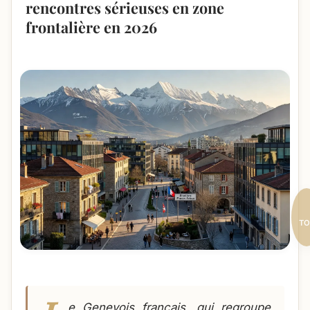
rencontres sérieuses en zone
frontalière en 2026
TO
e Genevois français, qui regroupe