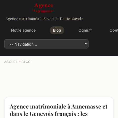
Agence matrimoniale Savoie et Haute-Savoie
Notre agence
Blog
Cqmi.fr
Cont
ACCUEIL
BLOG
Agence matrimoniale à Annemasse et
dans le Genevois français : les