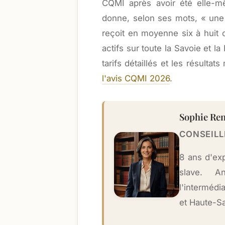
CQMI après avoir été elle-m
donne, selon ses mots, « une l
reçoit en moyenne six à huit 
actifs sur toute la Savoie et 
tarifs détaillés et les résulta
l'avis CQMI 2026
.
Sophie Re
CONSEILL
8 ans d'ex
slave. A
l'intermédi
et Haute-S