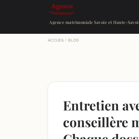
Agence matrimoniale Savoie et Haute-Savoi
ACCUEIL
BLOG
Entretien av
conseillère 
Chaque dossi