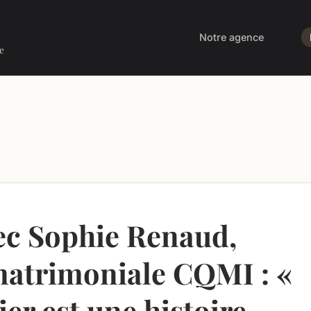
Notre agence
e
ec Sophie Renaud,
matrimoniale CQMI : «
er est une histoire